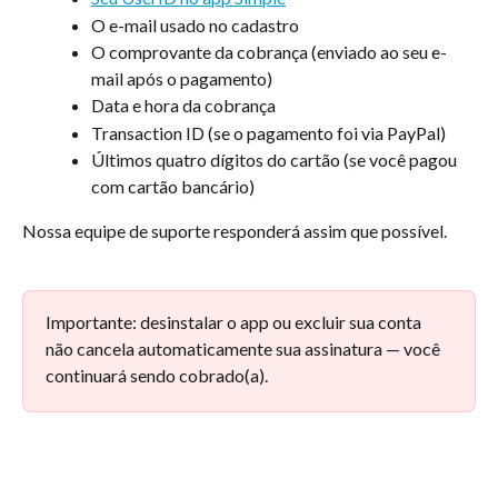
O e-mail usado no cadastro
O comprovante da cobrança (enviado ao seu e-
mail após o pagamento)
Data e hora da cobrança
Transaction ID (se o pagamento foi via PayPal)
Últimos quatro dígitos do cartão (se você pagou 
com cartão bancário)
Nossa equipe de suporte responderá assim que possível.
Importante: desinstalar o app ou excluir sua conta 
não cancela automaticamente sua assinatura — você 
continuará sendo cobrado(a).