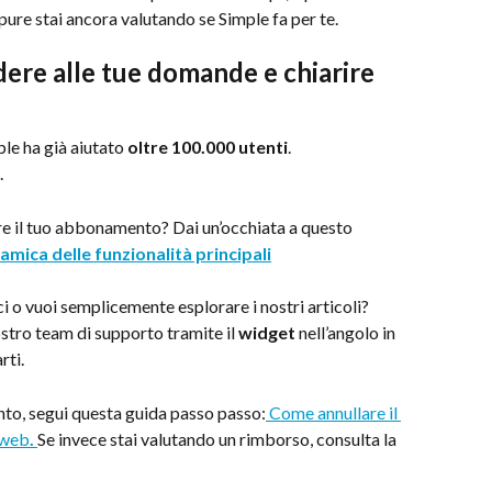
ure stai ancora valutando se Simple fa per te.
dere alle tue domande e chiarire 
e ha già aiutato 
oltre 100.000 utenti
.
.
re il tuo abbonamento? Dai un’occhiata a questo 
amica delle funzionalità principali
 o vuoi semplicemente esplorare i nostri articoli? 
stro team di supporto tramite il 
widget
 nell’angolo in 
rti.
nto, segui questa guida passo passo:
 Come annullare il 
 web
. 
Se invece stai valutando un rimborso, consulta la 