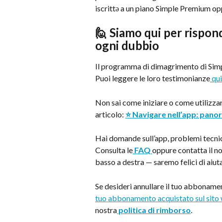
iscrittə a un piano Simple Premium opp
🙋 Siamo qui per rispon
ogni dubbio
Il programma di dimagrimento di Simpl
Puoi leggere le loro testimonianze
 qui
Non sai come iniziare o come utilizza
articolo: 
⭐ Navigare nell’app: panor
Hai domande sull’app, problemi tecnici
Consulta le
FAQ
oppure contatta il no
basso a destra — saremo felici di aiuta
Se desideri annullare il tuo abboname
tuo abbonamento acquistato sul sito
nostra
politica di rimborso
.