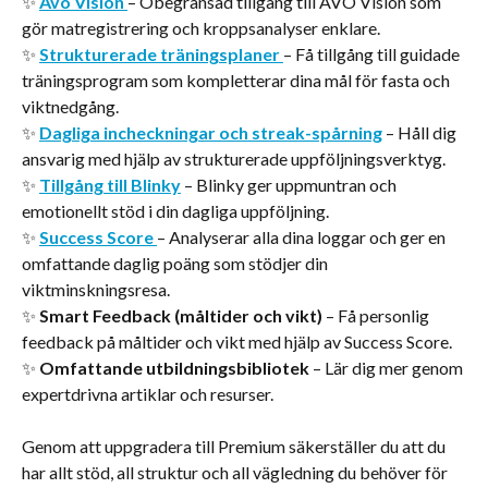
✨ 
Avo Vision
– Obegränsad tillgång till AVO Vision som 
gör matregistrering och kroppsanalyser enklare.
✨ 
Strukturerade träningsplaner
– Få tillgång till guidade 
träningsprogram som kompletterar dina mål för fasta och 
viktnedgång.
✨ 
Dagliga incheckningar och streak-spårning
 – Håll dig 
ansvarig med hjälp av strukturerade uppföljningsverktyg.
✨ 
Tillgång till Blinky
 – Blinky ger uppmuntran och 
emotionellt stöd i din dagliga uppföljning.
✨ 
Success Score
– Analyserar alla dina loggar och ger en 
omfattande daglig poäng som stödjer din 
viktminskningsresa.
✨ 
Smart Feedback (måltider och vikt)
 – Få personlig 
feedback på måltider och vikt med hjälp av Success Score.
✨ 
Omfattande utbildningsbibliotek
 – Lär dig mer genom 
expertdrivna artiklar och resurser.
Genom att uppgradera till Premium säkerställer du att du 
har allt stöd, all struktur och all vägledning du behöver för 