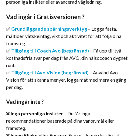
personliga insikter eller avancerad vägledning.
Vad ingår i Gratisversionen ?
✅ 
Grundläggande spårningsverktyg
 – Logga fasta, 
måltider, vätskeintag, vikt och aktivitet för att följa dina 
framsteg.
✅
Tillgång till Coach Avo (begränsad)
 – Få upp till två 
kostnadsfria svar per dag från AVO, din hälsocoach dygnet 
runt.
✅
Tillgång till Avo Vision (begränsad)
– Använd Avo 
Vision för att skanna menyer, logga mat med mera en gång 
per dag.
Vad ingår inte ?
❌ 
Inga personliga insikter
 – Du får inga 
rekommendationer baserade på dina vanor, mål eller 
framsteg.
❌ 
Ingen Blinky eller Success Score
 – Ingen detaljerad 