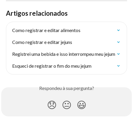
Artigos relacionados
Como registrar e editar alimentos
Como registrar e editar jejuns
Registrei uma bebida e isso interrompeu meu jejum
Esqueci de registrar o fim do meu jejum
Respondeu à sua pergunta?
😞
😐
😃