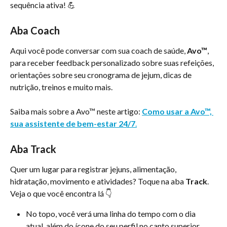
sequência ativa! 💪
Aba Coach
Aqui você pode conversar com sua coach de saúde, 
Avo™
, 
para receber feedback personalizado sobre suas refeições, 
orientações sobre seu cronograma de jejum, dicas de 
nutrição, treinos e muito mais.
Saiba mais sobre a Avo™ neste artigo: 
Como usar a Avo™, 
sua assistente de bem-estar 24/7
.
Aba Track
Quer um lugar para registrar jejuns, alimentação, 
hidratação, movimento e atividades? Toque na aba 
Track
. 
Veja o que você encontra lá 👇
No topo, você verá uma linha do tempo com o dia 
atual, além do ícone do seu perfil no canto superior 