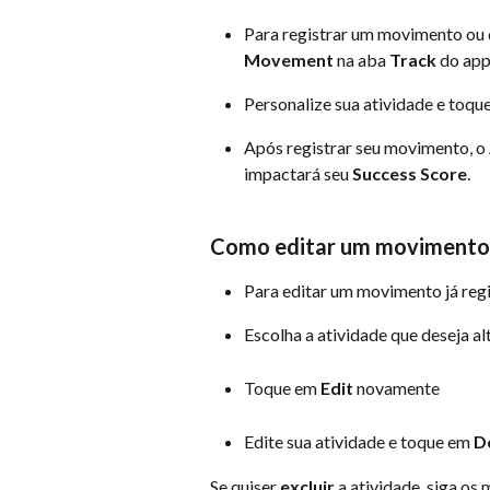
Para registrar um movimento ou q
Movement
 na aba 
Track
 do ap
Personalize sua atividade e toqu
Após registrar seu movimento, o
impactará seu 
Success Score
.
Como editar um movimento 
Para editar um movimento já regi
Escolha a atividade que deseja al
Toque em 
Edit
 novamente
Edite sua atividade e toque em 
D
Se quiser 
excluir
 a atividade, siga o