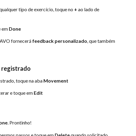
ualquer tipo de exercício, toque no 
+
 ao lado de 
p
e em 
Done
 AVO fornecerá 
feedback personalizado
, que também 
registrado
strado, toque na aba 
Movement
terar e toque em 
Edit
one
. Prontinho!
s mesmos passos e toque em 
Delete
 quando solicitado.