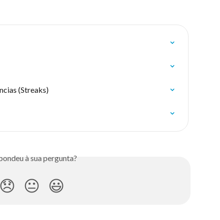
ncias (Streaks)
pondeu à sua pergunta?
😞
😐
😃