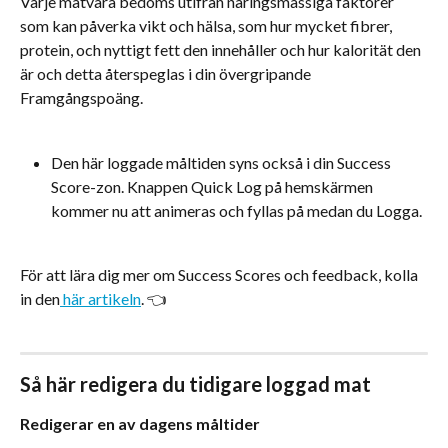
Varje matvara bedöms utifrån näringsmässiga faktorer 
som kan påverka vikt och hälsa, som hur mycket fibrer, 
protein, och nyttigt fett den innehåller och hur kalorität den 
är och detta återspeglas i din övergripande 
Framgångspoäng.
Den här loggade måltiden syns också i din Success 
Score-zon. Knappen Quick Log på hemskärmen 
kommer nu att animeras och fyllas på medan du Logga.
​För att lära dig mer om Success Scores och feedback, kolla 
in den
 här artikeln
. 👈
Så här redigera du tidigare loggad mat
Redigerar en av dagens måltider