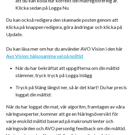
att du kan kolla hur korrekt din matregistrering är. 
Klicka sedan på Logga Nu
Du kan också redigera den skannade posten genom att 
klicka på knappen redigera, göra ändringar och klicka på 
Update.
Du kan läsa mer om hur du använder AVO Vision i den här 
Avo Vision: hälsosamma val på nolltid
​När du har bekräftat att uppgifterna om din måltid 
stämmer, tryck tryck på Logga Inlägg
Tryck på Stäng längst ner, så är det klart! Du har precis 
loggat din måltid:
När du har loggat din mat, vår algoritm, framtagen av våra 
näringsexperter, kommer att ge en Näringsöversikt för 
varje enskild måltid baserad på makronutrienter och 
näringsvärden och AVO personlig feedback om din måltid. 