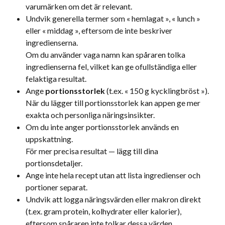
varumärken om det är relevant.
Undvik generella termer som « hemlagat », « lunch » 
eller « middag », eftersom de inte beskriver 
ingredienserna.
Om du använder vaga namn kan spåraren tolka 
ingredienserna fel, vilket kan ge ofullständiga eller 
felaktiga resultat.
Ange 
portionsstorlek
 (t.ex. « 150 g kycklingbröst »).
När du lägger till portionsstorlek kan appen ge mer 
exakta och personliga näringsinsikter.
Om du inte anger portionsstorlek används en 
uppskattning.
För mer precisa resultat — lägg till dina 
portionsdetaljer.
Ange inte hela recept utan att lista ingredienser och 
portioner separat.
Undvik att logga näringsvärden eller makron direkt 
(t.ex. gram protein, kolhydrater eller kalorier), 
eftersom spåraren inte tolkar dessa värden.