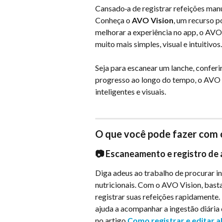
Cansado·a de registrar refeições ma
Conheça o 
AVO Vision
, um recurso p
melhorar a experiência no app, o AVO V
muito mais simples, visual e intuitivos.
Seja para escanear um lanche, confer
progresso ao longo do tempo, o AVO V
inteligentes e visuais.
O que você pode fazer com 
📷 Escaneamento e registro de
Diga adeus ao trabalho de procurar i
nutricionais. Com o AVO Vision, basta
registrar suas refeições rapidament
ajuda a acompanhar a ingestão diária 
no artigo 
Como registrar e editar 