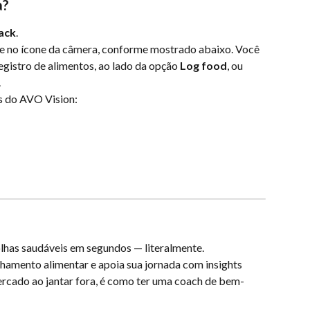
a?
ack
.
ue no ícone da câmera, conforme mostrado abaixo. Você 
egistro de alimentos, ao lado da opção 
Log food
, ou 
.
s do AVO Vision:
lhas saudáveis em segundos — literalmente.
hamento alimentar e apoia sua jornada com insights 
rcado ao jantar fora, é como ter uma coach de bem-