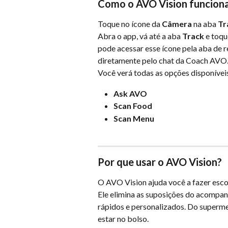
Como o AVO Vision funcion
Toque no ícone da 
Câmera
 na aba 
Tr
Abra o app, vá até a aba 
Track
 e toq
pode acessar esse ícone pela aba de r
diretamente pelo chat da Coach AVO
Você verá todas as opções disponívei
Ask AVO
Scan Food
Scan Menu
Por que usar o AVO Vision?
O AVO Vision ajuda você a fazer esco
Ele elimina as suposições do acompan
rápidos e personalizados. Do superme
estar no bolso.