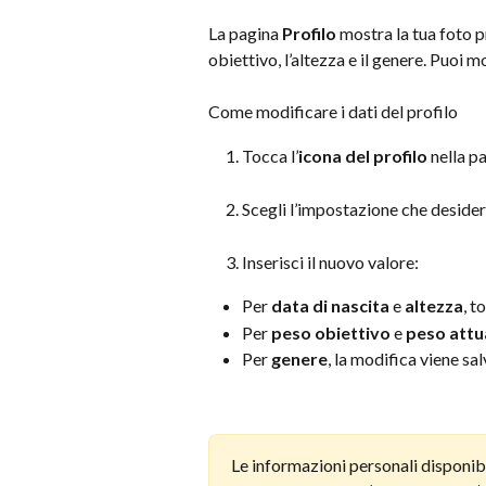
La pagina 
Profilo
 mostra la tua foto pr
obiettivo, l’altezza e il genere. Puoi
Come modificare i dati del profilo
Tocca l’
icona del profilo
 nella p
Scegli l’impostazione che deside
Inserisci il nuovo valore:
Per 
data di nascita
 e 
altezza
, t
Per 
peso obiettivo
 e 
peso attu
Per 
genere
, la modifica viene s
Le informazioni personali disponibil