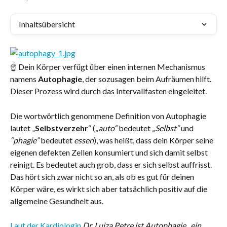
Inhaltsübersicht
☝️ Dein Körper verfügt über einen internen Mechanismus 
namens 
Autophagie
, der sozusagen beim Aufräumen hilft. 
Dieser Prozess wird durch das Intervallfasten eingeleitet.
Die wortwörtlich genommene Definition von Autophagie 
lautet „
Selbstverzehr
“ (
„auto“
 bedeutet 
„Selbst“
 und 
“phagie”
 bedeutet 
essen
), was heißt, dass dein Körper seine 
eigenen defekten Zellen konsumiert und sich damit selbst 
reinigt. Es bedeutet auch grob, dass er sich selbst auffrisst. 
Das hört sich zwar nicht so an, als ob es gut für deinen 
Körper wäre, es wirkt sich aber tatsächlich positiv auf die 
allgemeine Gesundheit aus.
Laut der Kardiologin 
Dr. Luiza Petre
 ist Autophagie „ein 