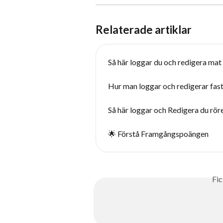
Relaterade artiklar
Så här loggar du och redigera mat
Hur man loggar och redigerar fas
Så här loggar och Redigera du rör
🌟 Förstå Framgångspoängen
Fic