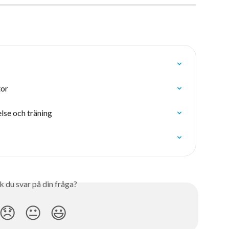
tor
else och träning
k du svar på din fråga?
😞
😐
😃