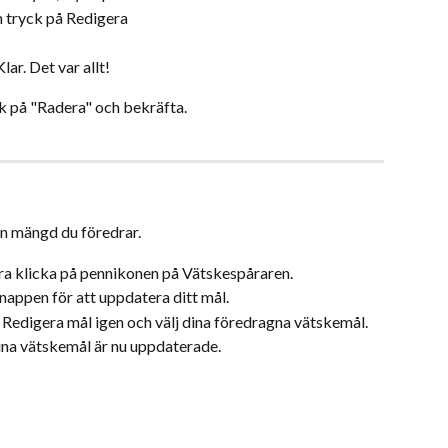
h tryck på Redigera
ar. Det var allt!
yck på "Radera" och bekräfta.
en mängd du föredrar.
ra klicka på pennikonen på Vätskespåraren.
nappen för att uppdatera ditt mål.
 Redigera mål igen och välj dina föredragna vätskemål.
ina vätskemål är nu uppdaterade.