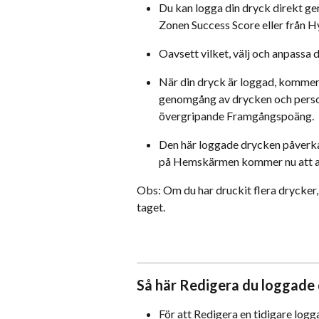
Du kan logga din dryck direkt ge
Zonen Success Score eller från 
​Oavsett vilket, välj och anpassa 
När din dryck är loggad, kommer v
genomgång av drycken och person
övergripande Framgångspoäng.
Den här loggade drycken påverk
på Hemskärmen kommer nu att an
Obs: Om du har druckit flera drycker, 
taget.
​Så här Redigera du loggade
För att Redigera en tidigare logg