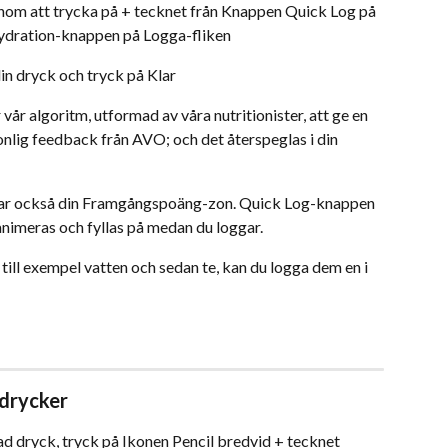
nom att trycka på + tecknet från Knappen Quick Log på 
Hydration-knappen på Logga-fliken
din dryck och tryck på Klar
år algoritm, utformad av våra nutritionister, att ge en 
lig feedback från AVO; och det återspeglas i din 
ar också din Framgångspoäng-zon. Quick Log-knappen 
imeras och fyllas på medan du loggar.
till exempel vatten och sedan te, kan du logga dem en i 
 drycker
ad dryck, tryck på Ikonen Pencil bredvid + tecknet