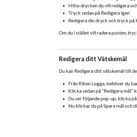
Hitta drycken du vill redigera oc
Tryck sedan på Redigera igen
Redigera din dryck och tryck på Kl
​Om du i stället vill radera posten, tr
Redigera ditt Vätskemål
Du kan Redigera ditt vätskemål till d
Från fliken Logga, behöver du ba
Klicka sedan på “Redigera mål” k
Du ser följande pop-up, klicka på
Nu klickar du på Spara mål och d